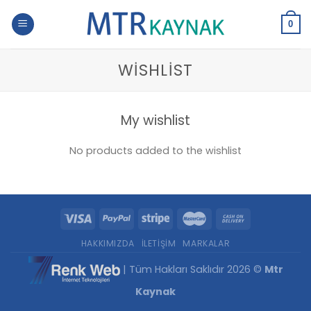
Skip
to
0
content
WISHLIST
My wishlist
No products added to the wishlist
HAKKIMIZDA
İLETIŞIM
MARKALAR
| Tüm Hakları Saklıdır 2026 ©
Mtr
Kaynak