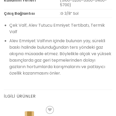
Kullanım Yerleri
(5100-5200-5300-5400-
5700)
Çıkış Bağlantısı
:G 3/8” Sol
Çek Valf, Alev Tutucu Emniyet Tertibatı, Termik
Valf
Alev Emniyet Valfının içinde bulunan yay, sürekli
baskı halinde bulunduğundan ters yöndeki gaz
akışına müsaade etmez. Böylelikle alçak ve yüksek
basınçlarda gaz geri tepmelerinden dolayı
gazların hortumlarda karışmalarını ve patlayıcı
özellik kazanmasını önler.
İLGILI ÜRÜNLER