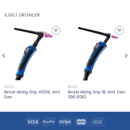
İLGILI ÜRÜNLER
Add to
Add to
wishlist
wishlist
BINZEL
BINZEL
Binzel Abitig Grip 450W, 4mt
Binzel Abitig Grip 18, 4mt Deri,
Deri
396.6082