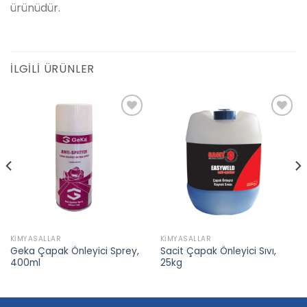
ürünüdür.
İLGILI ÜRÜNLER
Add to
Add to
wishlist
wishlist
KIMYASALLAR
KIMYASALLAR
Geka Çapak Önleyici Sprey,
Sacit Çapak Önleyici Sıvı,
400ml
25kg