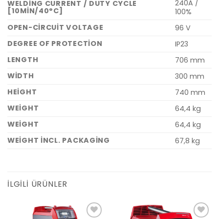
240A /
WELDING CURRENT / DUTY CYCLE
[10MIN/40°C]
100%
OPEN-CIRCUIT VOLTAGE
96 V
DEGREE OF PROTECTION
IP23
LENGTH
706 mm
WIDTH
300 mm
HEIGHT
740 mm
WEIGHT
64,4 kg
WEIGHT
64,4 kg
WEIGHT INCL. PACKAGING
67,8 kg
İLGILI ÜRÜNLER