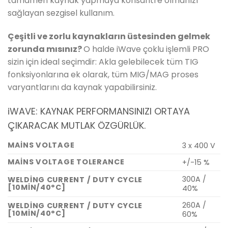
tamamen kaynak yapmaya konsantre olmanızı
sağlayan sezgisel kullanım.
Çeşitli ve zorlu kaynakların üstesinden gelmek
zorunda mısınız?
O halde iWave çoklu işlemli PRO
sizin için ideal seçimdir: Akla gelebilecek tüm TIG
fonksiyonlarına ek olarak, tüm MIG/MAG proses
varyantlarını da kaynak yapabilirsiniz.
i
WAVE: KAYNAK PERFORMANSINIZI ORTAYA
ÇIKARACAK MUTLAK ÖZGÜRLÜK.
MAINS VOLTAGE
3 x 400 V
MAINS VOLTAGE TOLERANCE
+/-15 %
300A /
WELDING CURRENT / DUTY CYCLE
[10MIN/40°C]
40%
260A /
WELDING CURRENT / DUTY CYCLE
[10MIN/40°C]
60%