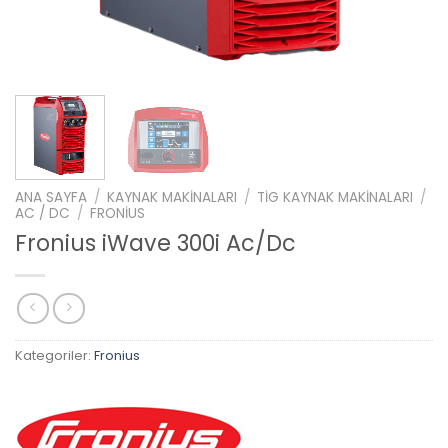
ANA SAYFA
/
KAYNAK MAKINALARI
/
TIG KAYNAK MAKINALARI
/
AC / DC
/
FRONIUS
Fronius iWave 300i Ac/Dc
Kategoriler:
Fronius