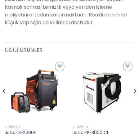
Kaynak sonrası temizlik veya yeniden işleme
maliyetini ortadan kaldırmaktadır. Renkli ekranı ve
küçük yapısıyla da kullanıcı dostudur.
İLGILI ÜRÜNLER
Add to
Add to
wishlist
wishlist
ZENWELD
ZENWELD
Jasic LS-2000F
Jasic ZP-3000 CL