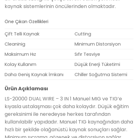
kaynak sistemlerinin öncülerinden olmaktadır.
Öne Çıkan Özellikleri
Çift Telli Kaynak
Cutting
Cleaninig
Minimum Distorsiyon
Maksimum Hız
Sıfır Tesviye
Kolay Kullanım
Düşük Enerji Tüketimi
Daha Geniş Kaynak İmkanı
Chiller Soğutma Sistemi
Ürün Açıklaması
LS-20000 DUAL WIRE – 3 IN 1 Manuel MIG ve TIG’e
kıyasla ustalaşması çok daha kolaydır. Düşük eğitim
gereksinimi ile neredeyse herkes tarafından
kullanılabilir yapıdadır. Manuel TIG kaynağından daha
hızlı bir şekilde olağanüstü kaynak sonuçları sağlar.
Minimum sıçrama, gözenek ve distorsiyon sağlar.