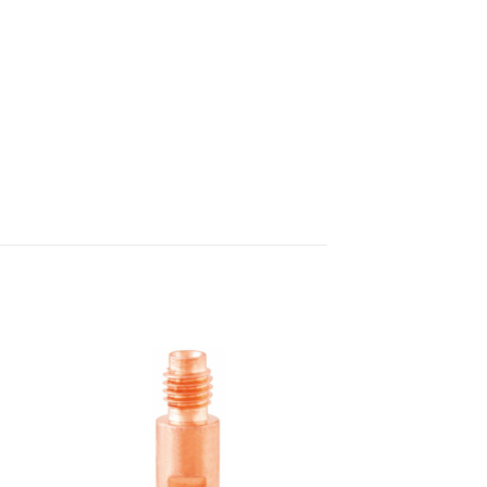
to
Add to
ist
wishlist