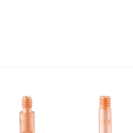
Add to
Add 
wishlist
wishl