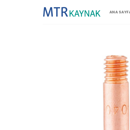
Skip
to
ANA SAYF
content