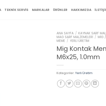
A
TEKNIK SERVIS
MARKALAR
ÜRÜNLER
HAKKIMIZDA
İLETIŞ
ANA SAYFA
/
KAYNAK SARF MAL
MAG SARF MALZEMELERI
/
MIG 
MEME
/
YERLI ÜRETIM
Mig Kontak Mem
Add to
M6x25, 1.0mm
wishlist
Kategoriler:
Yerli Üretim