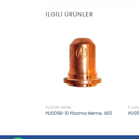
İLGILI ÜRÜNLER
Add to
Add to
wishlist
wishlist
PLAZMA MEME
PLAZ
Meme, Thermal
PD0098-10 Plazma Meme, S65
PD01