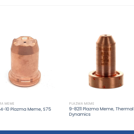
Add to
Add 
wishlist
wishl
MA MEME
PLAZMA MEME
9-8211 Plazma Meme, Thermal
14-10 Plazma Meme, S75
Dynamics