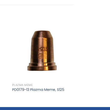
to
Add to
ist
wishlist
PLAZMA MEME
PD0179-13 Plazma Meme, S125