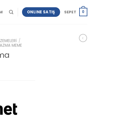
ONLINE SATIŞ
IM
SEPET
0
ZEMELERI
/
LAZMA MEME
zma