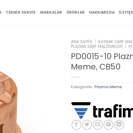
A
TEKNIK SERVIS
MARKALAR
ÜRÜNLER
HAKKIMIZDA
İLETIŞ
ANA SAYFA
/
KAYNAK SARF MAL
PLAZMA SARF MALZEMELERI
/
P
PD0015-10 Pla
Meme, CB50
Add to
wishlist
Kategoriler:
Plazma Meme