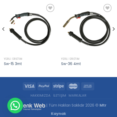
Add to
Add to
wishlist
wishlist
YERLI ÜRETIM
YERLI ÜRETIM
Sw-15 3mt
Sw-36 4mt
HAKKIMIZDA
İLETIŞIM
MARKALAR
| Tüm Hakları Saklıdır 2026 ©
Mtr
Kaynak