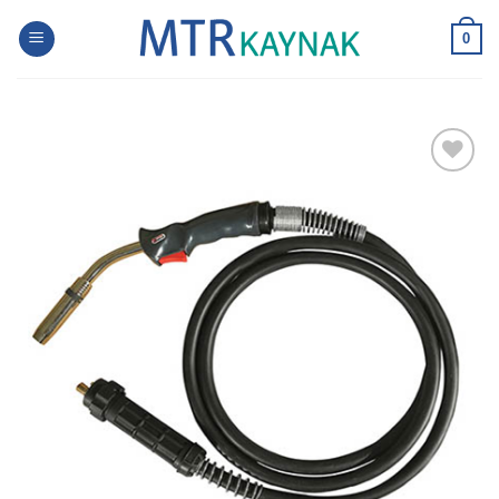
Skip
to
0
content
Add to
wishlist