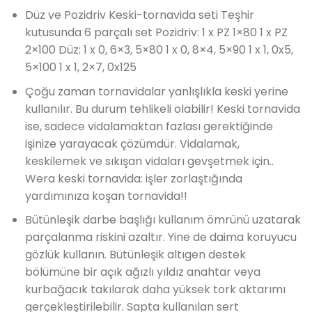
Düz ve Pozidriv Keski-tornavida seti Teşhir
kutusunda 6 parçalı set Pozidriv: 1 x PZ 1×80 1 x PZ
2×100 Düz: 1 x 0, 6×3, 5×80 1 x 0, 8×4, 5×90 1 x 1, 0x5,
5×100 1 x 1, 2×7, 0x125
Çoğu zaman tornavidalar yanlışlıkla keski yerine
kullanılır. Bu durum tehlikeli olabilir! Keski tornavida
ise, sadece vidalamaktan fazlası gerektiğinde
işinize yarayacak çözümdür. Vidalamak,
keskilemek ve sıkışan vidaları gevşetmek için..
Wera keski tornavida: işler zorlaştığında
yardımınıza koşan tornavida!!
Bütünleşik darbe başlığı kullanım ömrünü uzatarak
parçalanma riskini azaltır. Yine de daima koruyucu
gözlük kullanın. Bütünleşik altıgen destek
bölümüne bir açık ağızlı yıldız anahtar veya
kurbağacık takılarak daha yüksek tork aktarımı
gerçekleştirilebilir. Sapta kullanılan sert