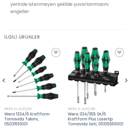
yerinde istenmeyen şekilde yuvarlanmasını
engeller
İLGILI ÜRÜNLER
Add to
Add to
wishlist
wishlist
WERA EL ALETLERI
WERA EL ALETLERI
Wera 1334/6 Kraftform
Wera 334/355 SK/6
Tornavida Takımı,
Kraftform Plus Lasertip
05031551001
Tornavida Seti, 05105656001