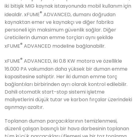
iki bitişik MIG kaynak istasyonunda mobil kullanım için
®
idealdir. xFUME
ADVANCED, dumanı doğrudan
kaynaktan emer ve kaynakçı ve diğer fabrika
personeli için maksimum güvenlik sağlar. Diğer
üreticilerin duman emme torçları aynı şekilde
®
xFUME
ADVANCED modeline bağlanabilir.
®
xFUME
ADVANCED, iki 0.8 KW motora ve özellikle
16.000 PA vakumdan daha yüksek bir duman emme
kapasitesine sahiptir. Her iki duman emme torç
bağlantıları birbirinden ayrı olarak kontrol edilebilir.
Dahili otomatik start-stop sistemi işletme
maliyetlerini düşük tutar ve karbon fırçalar üzerindeki
aşınmayı azaltır.
Toplanan duman parçacıklarının temizlenmesi,
düzenli çalışan basınçlı bir hava darbesinin toplanan
tüm küçük parçacıkları üflemesi ve bir toz toplama