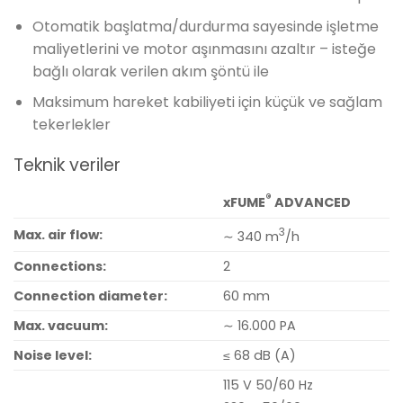
Otomatik başlatma/durdurma sayesinde işletme
maliyetlerini ve motor aşınmasını azaltır – isteğe
bağlı olarak verilen akım şöntü ile
Maksimum hareket kabiliyeti için küçük ve sağlam
tekerlekler
Teknik veriler
®
xFUME
ADVANCED
3
Max. air flow:
∼ 340 m
/h
Connections:
2
Connection diameter:
60 mm
Max. vacuum:
∼ 16.000 PA
Noise level:
≤ 68 dB (A)
115 V 50/60 Hz