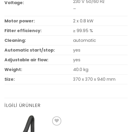
230 V 50/60 Hz
Voltage:
–
Motor power:
2 x 0.8 kW
Filter efficiency:
≥ 99.95 %
Cleaning:
automatic
Automatic start/stop:
yes
Adjustable air flow:
yes
Weight:
40.0 kg
Size:
370 x 370 x 940 mm
İLGILI ÜRÜNLER