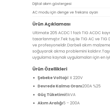
Dijital akım göstergesi
AC modu için denge ve frekans ayarı
Ürün Açıklaması
Ultimate 205 ACDC 1 fazlı TIG ACDC kayn
tasarlanmıştır.Tek tuş ile TIG AC ve TI
ve profesyoneldir.Darbeli akım malzemey
soğuyarak akma problemini kaldırır.Taşın
uygulama kaynak uygulamaları için en i
Ürün Özellikleri
Şebeke Voltajı
1 X 220V
Devrede Kalma Oranı
200A %25
Güç Tüketimi
6kVA
Akım Aralığı
5 – 200A