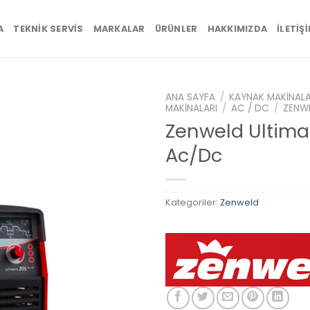
A
TEKNIK SERVIS
MARKALAR
ÜRÜNLER
HAKKIMIZDA
İLETIŞ
ANA SAYFA
/
KAYNAK MAKINALA
MAKINALARI
/
AC / DC
/
ZENW
Zenweld Ultima
Ac/Dc
Add to
wishlist
Kategoriler:
Zenweld