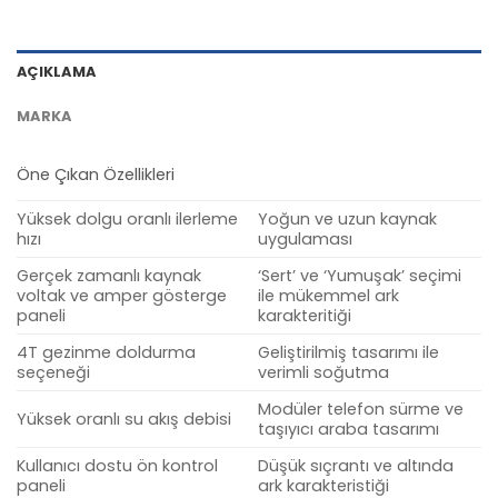
AÇIKLAMA
MARKA
Öne Çıkan Özellikleri
Yüksek dolgu oranlı ilerleme
Yoğun ve uzun kaynak
hızı
uygulaması
Gerçek zamanlı kaynak
‘Sert’ ve ‘Yumuşak’ seçimi
voltak ve amper gösterge
ile mükemmel ark
paneli
karakteritiği
4T gezinme doldurma
Geliştirilmiş tasarımı ile
seçeneği
verimli soğutma
Modüler telefon sürme ve
Yüksek oranlı su akış debisi
taşıyıcı araba tasarımı
Kullanıcı dostu ön kontrol
Düşük sıçrantı ve altında
paneli
ark karakteristiği