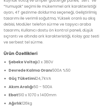
kaynak voltaj ve amper gösterge paneli, “Sert” ve
“Yumuşak” seçimi ile mükemmel ark karakteristiği
ayarı, 4T gezinme doldurma seçeneği, Geliştirilmiş
tasarımı ile verimli soğutma, Yüksek oranlı su akış
debisi, Modüler telefon sürme ve taşıyıcı araba
tasarımı, Kullanıcı dostu ön kontrol paneli, düşük
sıçrantı ve altında ark karakteristiği, Kolay gaz testi
ve serbest tel sürme.
Ürün Özellikleri
Şebeke Voltajı
3 x 380V
Devrede Kalma Oranı
500A %50
Güç Tüketimi
24,7kVA
Akım Aralığı
50 – 500A
Ebat
510 x 1070 x 1400mm
Ağırlık
126kg