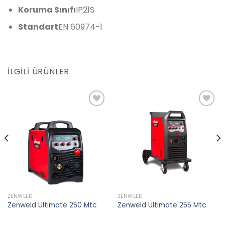
Koruma Sınıfı
IP21S
Standart
EN 60974-1
İLGILI ÜRÜNLER
Add to
Add to
wishlist
wishlist
ZENWELD
ZENWELD
Zenweld Ultimate 250 Mtc
Zenweld Ultimate 255 Mtc