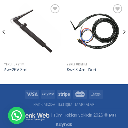
Add to
Add to
wishlist
wishlist
YERLI ÜRETIM
YERLI ÜRETIM
Sw-26V 8mt
Sw-18 4mt Deri
HAKKIMIZDA
İLETIŞIM
MARKALAR
| Tüm Hakları Saklıdır 2026 ©
Mtr
Kaynak