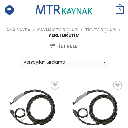
Skip
to
0
content
ANA SAYFA
/
KAYNAK TORÇLARI
/
TIG TORÇLARI
/
YERLI ÜRETIM
FILTRELE
Add to
Add to
wishlist
wishlist