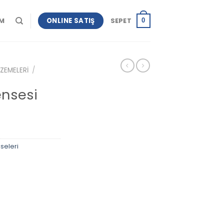
ONLINE SATIŞ
IM
SEPET
0
ZEMELERI
/
ensesi
seleri