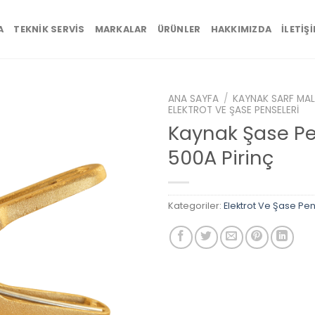
A
TEKNIK SERVIS
MARKALAR
ÜRÜNLER
HAKKIMIZDA
İLETIŞ
ANA SAYFA
/
KAYNAK SARF MAL
ELEKTROT VE ŞASE PENSELERI
Kaynak Şase P
500A Pirinç
Add to
wishlist
Kategoriler:
Elektrot Ve Şase Pen