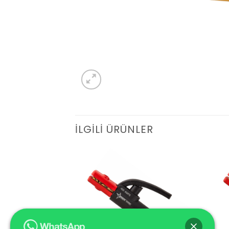
İLGILI ÜRÜNLER
Add to
Add to
wishlist
wishlist