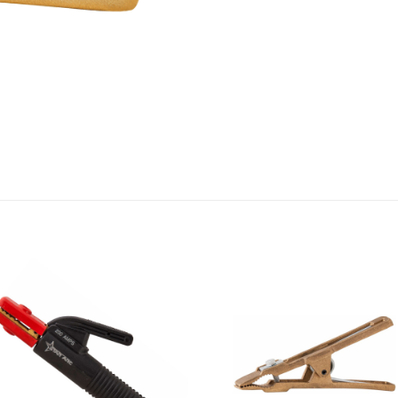
Add to
Add 
wishlist
wishl