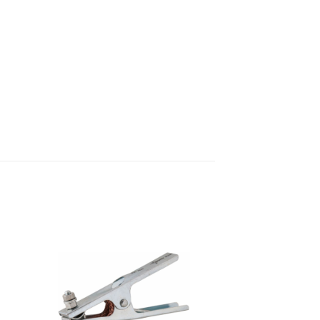
to
Add to
ist
wishlist