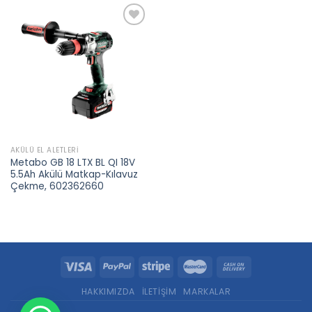
Add to
wishlist
AKÜLÜ EL ALETLERI
Metabo GB 18 LTX BL QI 18V
5.5Ah Akülü Matkap-Kılavuz
Çekme, 602362660
HAKKIMIZDA
İLETIŞIM
MARKALAR