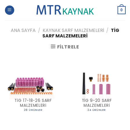
Skip
to
0
content
ANA SAYFA
/
KAYNAK SARF MALZEMELERI
/
TIG
SARF MALZEMELERI
FILTRELE
TIG 17-18-26 SARF
TIG 9-20 SARF
MALZEMELERI
MALZEMELERI
28 ÜRÜNLER
24 ÜRÜNLER